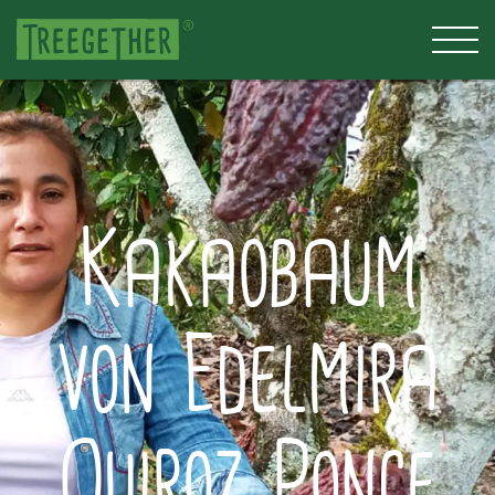
Kakaobaum
von Edelmira
Quiroz Ponce