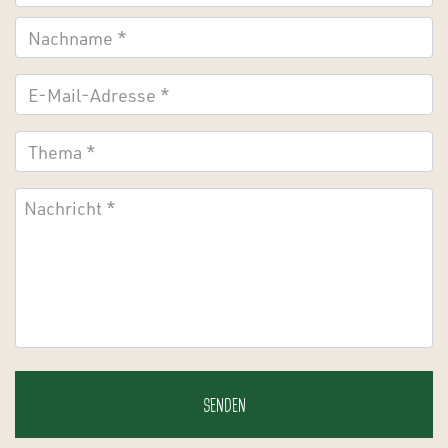
N
E-
Mail-
Adresse
*
Thema
*
Nachricht
*
CAPTCHA