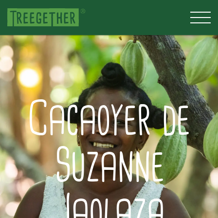
Cacaoyer de
Suzanne
Jaolaza