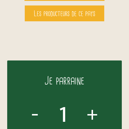
Les producteurs de ce pays
Je parraine
quantité
de
-
+
Cacaoyer
de
Suzanne
Jaolaza