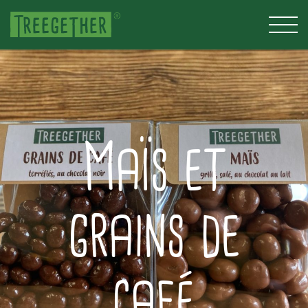
Maïs et
grains de
café