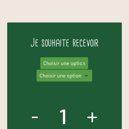
Je souhaite recevoir
quantité
de
-
+
Maïs
et
grains